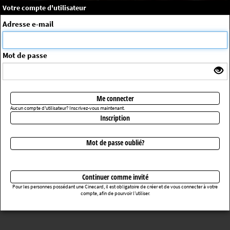
×
Message système
Votre compte d'utilisateur
Me connecter
Adresse e-mail
La séance choisie n'a pas été trouvée
ErrorNo. 270083
Mot de passe
Retourner au cinéma
Me connecter
Aucun compte d'utilisateur? Inscrivez-vous maintenant.
Inscription
Mot de passe oublié?
Continuer comme invité
Pour les personnes possédant une Cinecard, il est obligatoire de créer et de vous connecter à votre
compte, afin de pourvoir l’utiliser.