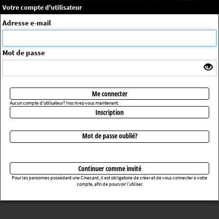
×
Message système
Votre compte d'utilisateur
Me connecter
Adresse e-mail
La séance choisie n'a pas été trouvée
ErrorNo. 270083
Mot de passe
Retourner au cinéma
Me connecter
Aucun compte d'utilisateur? Inscrivez-vous maintenant.
Inscription
Mot de passe oublié?
Continuer comme invité
Pour les personnes possédant une Cinecard, il est obligatoire de créer et de vous connecter à votre
compte, afin de pourvoir l’utiliser.