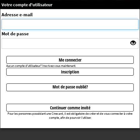
×
Message système
Votre compte d'utilisateur
Me connecter
Adresse e-mail
La séance choisie n'a pas été trouvée
ErrorNo. 270083
Mot de passe
Retourner au cinéma
Me connecter
Aucun compte d'utilisateur? Inscrivez-vous maintenant.
Inscription
Mot de passe oublié?
Continuer comme invité
Pour les personnes possédant une Cinecard, il est obligatoire de créer et de vous connecter à votre
compte, afin de pourvoir l’utiliser.