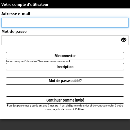
×
Message système
Votre compte d'utilisateur
Me connecter
Adresse e-mail
La séance choisie n'a pas été trouvée
ErrorNo. 270083
Mot de passe
Retourner au cinéma
Me connecter
Aucun compte d'utilisateur? Inscrivez-vous maintenant.
Inscription
Mot de passe oublié?
Continuer comme invité
Pour les personnes possédant une Cinecard, il est obligatoire de créer et de vous connecter à votre
compte, afin de pourvoir l’utiliser.