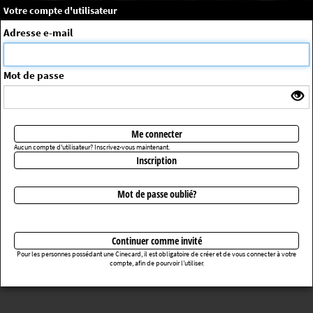
×
Message système
Votre compte d'utilisateur
Me connecter
Adresse e-mail
La séance choisie n'a pas été trouvée
ErrorNo. 270083
Mot de passe
Retourner au cinéma
Me connecter
Aucun compte d'utilisateur? Inscrivez-vous maintenant.
Inscription
Mot de passe oublié?
Continuer comme invité
Pour les personnes possédant une Cinecard, il est obligatoire de créer et de vous connecter à votre
compte, afin de pourvoir l’utiliser.