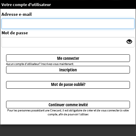
×
Message système
Votre compte d'utilisateur
Me connecter
Adresse e-mail
La séance choisie n'a pas été trouvée
ErrorNo. 270083
Mot de passe
Retourner au cinéma
Me connecter
Aucun compte d'utilisateur? Inscrivez-vous maintenant.
Inscription
Mot de passe oublié?
Continuer comme invité
Pour les personnes possédant une Cinecard, il est obligatoire de créer et de vous connecter à votre
compte, afin de pourvoir l’utiliser.